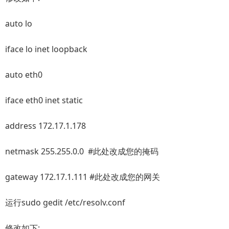
auto lo
iface lo inet loopback
auto eth0
iface eth0 inet static
address 172.17.1.178
netmask 255.255.0.0 #此处改成您的掩码
gateway 172.17.1.111 #此处改成您的网关
运行sudo gedit /etc/resolv.conf
修改如下: