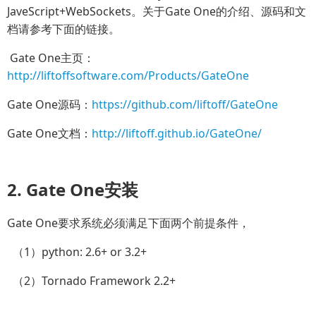
JaveScript+WebSockets。关于Gate One的介绍、源码和文
档请参考下面的链接。
Gate One主页：
http://liftoffsoftware.com/Products/GateOne
Gate One源码：
https://github.com/liftoff/GateOne
Gate One文档：
http://liftoff.github.io/GateOne/
2. Gate One安装
Gate One要求系统必须满足下面两个前提条件，
（1）python: 2.6+ or 3.2+
（2）Tornado Framework 2.2+