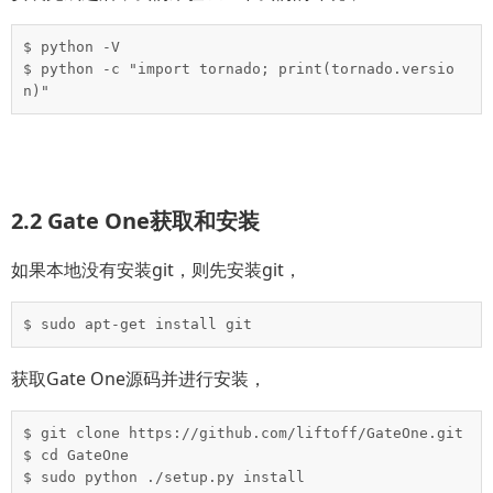
$ python -V

$ python -c "import tornado; print(tornado.versio
n)"
2.2 Gate One获取和安装
如果本地没有安装git，则先安装git，
$ sudo apt-get install git
获取Gate One源码并进行安装，
$ git clone https://github.com/liftoff/GateOne.git

$ cd GateOne

$ sudo python ./setup.py install