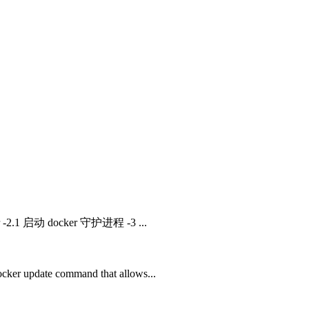
2.1 启动 docker 守护进程 -3 ...
pdate command that allows...