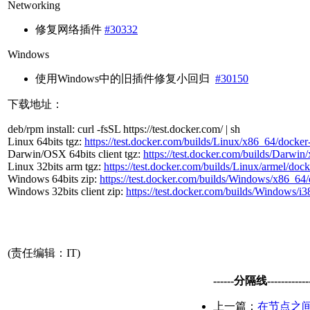
Networking
修复网络插件
#30332
Windows
使用Windows中的旧插件修复小回归
#30150
下载地址：
deb/rpm install: curl -fsSL https://test.docker.com/ | sh
Linux 64bits tgz:
https://test.docker.com/builds/Linux/x86_64/docker
Darwin/OSX 64bits client tgz:
https://test.docker.com/builds/Darwin
Linux 32bits arm tgz:
https://test.docker.com/builds/Linux/armel/dock
Windows 64bits zip:
https://test.docker.com/builds/Windows/x86_64/
Windows 32bits client zip:
https://test.docker.com/builds/Windows/i3
(责任编辑：IT)
------分隔线--------------
上一篇：
在节点之间