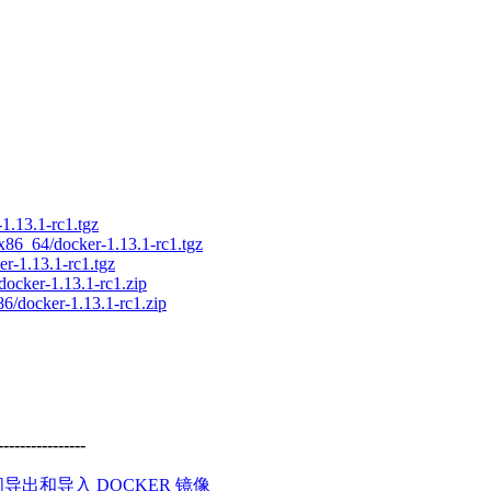
-1.13.1-rc1.tgz
/x86_64/docker-1.13.1-rc1.tgz
er-1.13.1-rc1.tgz
docker-1.13.1-rc1.zip
86/docker-1.13.1-rc1.zip
--------------
导出和导入 DOCKER 镜像