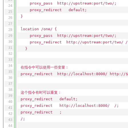
proxy_pass http:
//upstream
:port
/two/
;
24
proxy_redirect default;
25
}
26
27
location
/one/
{
28
proxy_pass http:
//upstream
:port
/two/
;
29
30
proxy_redirect http:
//upstream
:port
/two/
/
31
}
32
33
34
在指令中可以使用一些变量：
35
proxy_redirect http:
//localhost
:8000/ http:
//
$
36
37
38
这个指令有时可以重复：
39
proxy_redirect default;
40
proxy_redirect http:
//localhost
:8000/ /;
41
proxy_redirect ;
42
/;
43
44