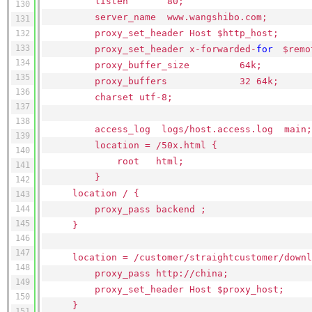
listen 80;
130
server_name www.wangshibo.com;
131
proxy_set_header Host $http_host;
132
133
proxy_set_header x-forwarded-
for
$rem
134
proxy_buffer_size 64k;
135
proxy_buffers 32 64k;
136
charset utf-8;
137
138
access_log logs
/host
.access.log main
139
location =
/50x
.html {
140
root html;
141
}
142
location / {
143
144
proxy_pass backend ;
145
}
146
147
location =
/customer/straightcustomer/downl
148
proxy_pass http:
//china
;
149
proxy_set_header Host $proxy_host;
150
}
151