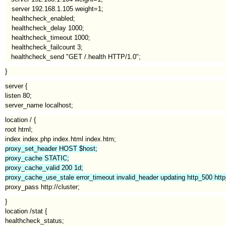
server 192.168.1.105 weight=1;
healthcheck_enabled;
healthcheck_delay 1000;
healthcheck_timeout 1000;
healthcheck_failcount 3;
healthcheck_send "GET /.health HTTP/1.0";
}
server {
listen 80;
server_name localhost;
location / {
root html;
index index.php index.html index.htm;
proxy_set_header HOST $host;
proxy_cache STATIC;
proxy_cache_valid 200 1d;
proxy_cache_use_stale error_timeout invalid_header updating http_500 htt
proxy_pass http://cluster;
}
location /stat {
healthcheck_status;