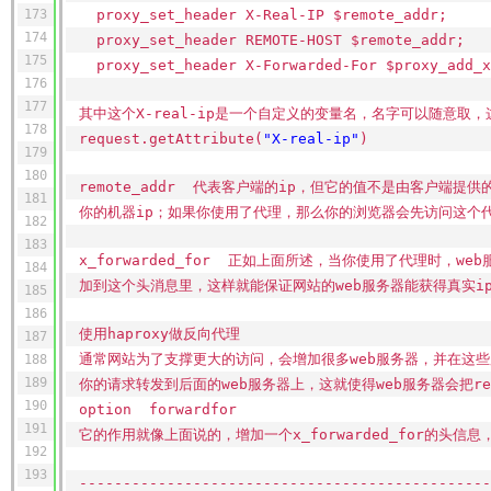
173
proxy_set_header X-Real-IP $remote_addr
174
proxy_set_header REMOTE-HOST $remote_addr;
175
proxy_set_header X-Forwarded-For $proxy_ad
176
177
其中这个X-real-ip是一个自定义的变量名，名字可以随意取，
178
request.getAttribute(
"X-real-ip"
)
179
180
remote_addr 代表客户端的ip，但它的值不是由客户端提
181
你的机器ip；如果你使用了代理，那么你的浏览器会先访问这个代理
182
183
x_forwarded_for 正如上面所述，当你使用了代理时，w
184
加到这个头消息里，这样就能保证网站的web服务器能获得真实i
185
186
使用haproxy做反向代理
187
通常网站为了支撑更大的访问，会增加很多web服务器，并在这些
188
189
你的请求转发到后面的web服务器上，这就使得web服务器会把re
190
option forwardfor
191
它的作用就像上面说的，增加一个x_forwarded_for的头信
192
193
-----------------------------------------------