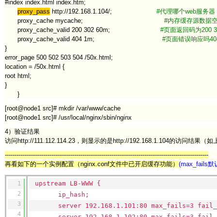
#index index.html index.htm;
proxy_pass
http://192.168.1.104/;
#代理哪个web服务器
proxy_cache mycache;
#内存缓存源数据
proxy_cache_valid 200 302 60m;
#页面返回码为200 3
proxy_cache_valid 404 1m;
#页面错误响应吗40
}
error_page 500 502 503 504 /50x.html;
location = /50x.html {
root html;
}
}
[root@node1 src]# mkdir /var/www/cache
[root@node1 src]# /usr/local/nginx/sbin/nginx
4）验证结果
访问http://111.112.114.23，则显示的是http://192.168.1.104的
---------------------------------------------------------------------------------------------------------
再看如下的一个实例配置（nginx.conf文件中已开启缓存功能）
(max_fail
upstream LB-WWW {
1
2
ip_hash;
3
server 192.168.1.101:80 max_fails=3 fai
4
server 192.168.1.102:80 max_fails=3 fai