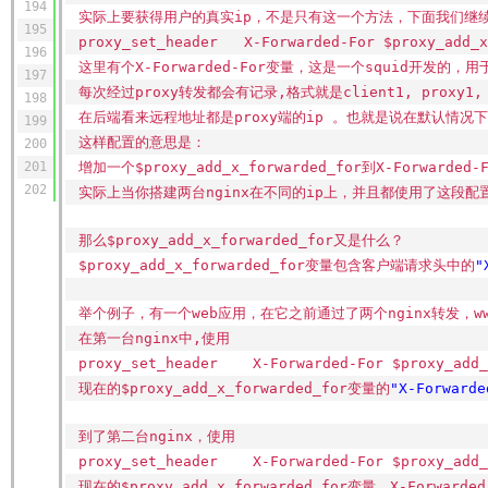
194
实际上要获得用户的真实ip，不是只有这一个方法，下面我们继
195
proxy_set_header X-Forwarded-For $proxy_add_x
196
这里有个X-Forwarded-For变量，这是一个squid开发的，
197
每次经过proxy转发都会有记录,格式就是client1, pro
198
在后端看来远程地址都是proxy端的ip 。也就是说在默认情况下我们使
199
这样配置的意思是：
200
201
增加一个$proxy_add_x_forwarded_for到X-Forwar
202
实际上当你搭建两台nginx在不同的ip上，并且都使用了这段配置，那
那么$proxy_add_x_forwarded_for又是什么？
$proxy_add_x_forwarded_for变量包含客户端请求头中的
"
举个例子，有一个web应用，在它之前通过了两个nginx转发，www.
在第一台nginx中,使用
proxy_set_header X-Forwarded-For $proxy_add_
现在的$proxy_add_x_forwarded_for变量的
"X-Forwarde
到了第二台nginx，使用
proxy_set_header X-Forwarded-For $proxy_add_
现在的$proxy_add_x_forwarded_for变量，X-For