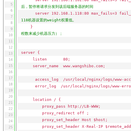
5
后，暂停将请求分发到该后端服务器的时间
6
server 192.168.1.118:80 max_fails=3 fa
7
118机器设置的weight权重低。
8
9
程数来减少机器压力）；
10
11
12
server {
13
listen 80;
14
15
server_name www.wangshibo.com;
16
17
access_log
/usr/local/nginx/logs/www-acc
18
error_log
/usr/local/nginx/logs/www-erro
19
20
location / {
21
proxy_pass http:
//LB-WWW
;
22
proxy_redirect off ;
23
proxy_set_header Host $host;
24
proxy_set_header X-Real-IP $remote_add
25