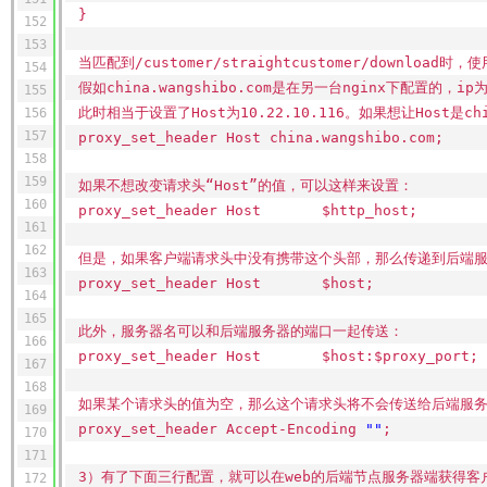
}
152
153
当匹配到
/customer/straightcustomer/download
时，使用
154
假如china.wangshibo.com是在另一台nginx下配置的，ip为1
155
此时相当于设置了Host为10.22.10.116。如果想让Host是ch
156
157
proxy_set_header Host china.wangshibo.com;
158
159
如果不想改变请求头“Host”的值，可以这样来设置：
160
proxy_set_header Host $http_host;
161
162
但是，如果客户端请求头中没有携带这个头部，那么传递到后端服务器
163
proxy_set_header Host $host;
164
165
此外，服务器名可以和后端服务器的端口一起传送：
166
proxy_set_header Host $host:$proxy_port;
167
168
如果某个请求头的值为空，那么这个请求头将不会传送给后端服
169
proxy_set_header Accept-Encoding
""
;
170
171
3）有了下面三行配置，就可以在web的后端节点服务器端获得客
172