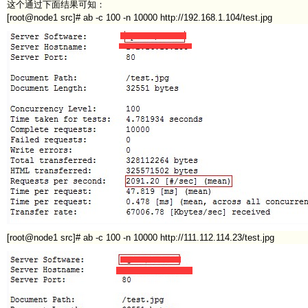
这个通过下面结果可知：
[root@node1 src]# ab -c 100 -n 10000 http://192.168.1.104/test.jpg
[root@node1 src]# ab -c 100 -n 10000 http://111.112.114.23/test.jpg