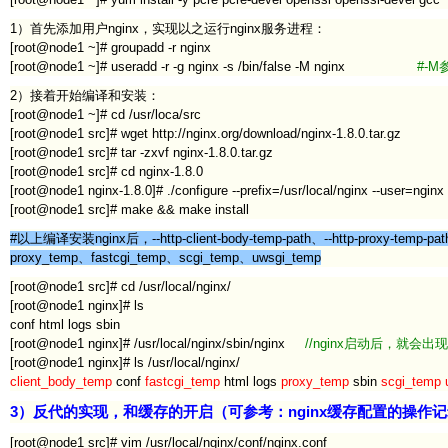
1）首先添加用户nginx，实现以之运行nginx服务进程：
[root@node1 ~]# groupadd -r nginx
[root@node1 ~]# useradd -r -g nginx -s /bin/false -M nginx
#-
2）接着开始编译和安装：
[root@node1 ~]# cd /usr/loca/src
[root@node1 src]# wget http://nginx.org/download/nginx-1.8.0.tar.gz
[root@node1 src]# tar -zxvf nginx-1.8.0.tar.gz
[root@node1 src]# cd nginx-1.8.0
[root@node1 nginx-1.8.0]# ./configure --prefix=/usr/local/nginx --user=ngin
[root@node1 src]# make && make install
#以上编译安装nginx后，--http-client-body-temp-path、--http-proxy-temp-pat
proxy_temp、fastcgi_temp、scgi_temp、uwsgi_temp
[root@node1 src]# cd /usr/local/nginx/
[root@node1 nginx]# ls
conf html logs sbin
[root@node1 nginx]# /usr/local/nginx/sbin/nginx
//nginx启动后，就会
[root@node1 nginx]# ls /usr/local/nginx/
client_body_temp
conf
fastcgi_temp
html logs
proxy_temp
sbin
scgi_temp 
3）反代的实现，和缓存的开启（可参考：nginx缓存配置的操作
[root@node1 src]# vim /usr/local/nginx/conf/nginx.conf