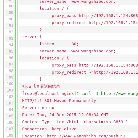
server_name www.wangshibo.com;
88
location / {
89
proxy_pass http:
//192
.168.1.154:808
90
proxy_redirect http:
//192
.168.1.154
91
}
92
server {
93
listen 80;
94
server_name www.wangshibo.com;
95
96
location / {
97
proxy_pass http:
//192
.168.1.154:808
98
proxy_redirect ~^http:
//192
.168.1.
99
}
100
则curl查看返回结果
101
[root@localhost nginx]
# curl -I http://www.wang
102
HTTP
/1
.1 301 Moved Permanently
103
Server: nginx
104
Date: Thu, 24 Dec 2015 12:08:34 GMT
105
Content-Type: text
/html
; charset=iso-8859-1
106
Connection: keep-alive
107
108
Location: http:
//www
.wangshibo.com
/huihui/