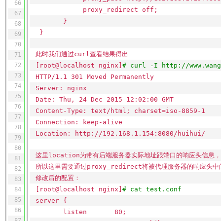
66
proxy_redirect off;
67
}
68
}
69
70
此时我们通过curl查看结果得出
71
72
[root@localhost nginx]
# curl -I http://www.wang
73
HTTP
/1
.1 301 Moved Permanently
74
Server: nginx
75
Date: Thu, 24 Dec 2015 12:02:00 GMT
76
Content-Type: text
/html
; charset=iso-8859-1
77
Connection: keep-alive
78
Location: http:
//192
.168.1.154:8080
/huihui/
79
80
这里location为带有后端服务器实际地址跟端口的响应头信息
81
所以这里需要通过proxy_redirect将被代理服务器的响应头中
82
修改后的配置：
83
[root@localhost nginx]
# cat test.conf
84
85
server {
86
listen 80;
87