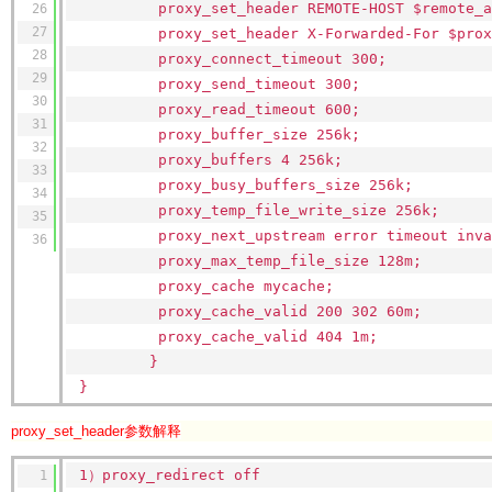
proxy_set_header REMOTE-HOST $remote_a
26
27
proxy_set_header X-Forwarded-For $prox
28
proxy_connect_timeout 300
29
proxy_send_timeout 300
30
proxy_read_timeout 600
31
proxy_buffer_size 256k
32
proxy_buffers 4 256k
33
proxy_busy_buffers_size 256k
34
proxy_temp_file_write_size 256k
35
proxy_next_upstream error timeout inva
36
proxy_max_temp_file_size 128m;
proxy_cache mycache
proxy_cache_valid 200 
proxy_cache_valid 404 1m;
}
}
proxy_set_header参数解释
1）proxy_redirect off
1