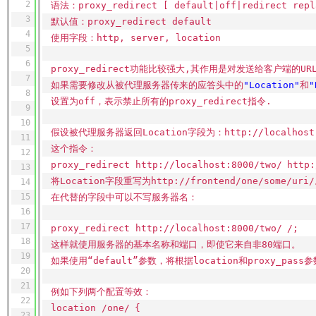
2
语法：proxy_redirect [ default|off|redirect repl
3
默认值：proxy_redirect default
4
使用字段：http, server, location
5
6
proxy_redirect功能比较强大,其作用是对发送给客户端的U
7
如果需要修改从被代理服务器传来的应答头中的
"Location"
和
"
8
设置为off，表示禁止所有的proxy_redirect指令.
9
10
假设被代理服务器返回Location字段为：http:
//localhost
11
这个指令：
12
proxy_redirect http:
//localhost
:8000
/two/
http:
13
将Location字段重写为http:
//frontend/one/some/uri/
14
15
在代替的字段中可以不写服务器名：
16
17
proxy_redirect http:
//localhost
:8000
/two/
/;
18
这样就使用服务器的基本名称和端口，即使它来自非80端口。
19
如果使用“default”参数，将根据location和proxy_pas
20
21
例如下列两个配置等效：
22
location
/one/
{
23