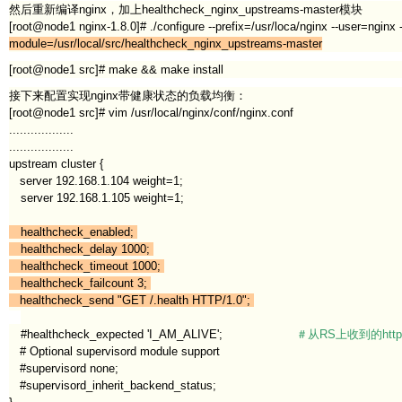
然后重新编译nginx，加上healthcheck_nginx_upstreams-master模块
[root@node1 nginx-1.8.0]# ./configure --prefix=/usr/loca/nginx --user=nginx
module=/usr/local/src/healthcheck_nginx_upstreams-master
[root@node1 src]# make && make install
接下来配置实现nginx带健康状态的负载均衡：
[root@node1 src]# vim /usr/local/nginx/conf/nginx.conf
..................
..................
upstream cluster {
server 192.168.1.104 weight=1;
server 192.168.1.105 weight=1;
healthcheck_enabled;
healthcheck_delay 1000;
healthcheck_timeout 1000;
healthcheck_failcount 3;
healthcheck_send "GET /.health HTTP/1.0";
#healthcheck_expected 'I_AM_ALIVE';
＃从RS上收到的ht
# Optional supervisord module support
#supervisord none;
#supervisord_inherit_backend_status;