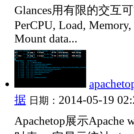
Glances用有限的交
PerCPU, Load, Memory, 
Mount data...
apach
据
2014-05-19 02
日期：
Apachetop展示Apac