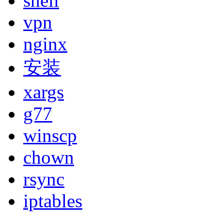
shell
vpn
nginx
安装
xargs
g77
winscp
chown
rsync
iptables