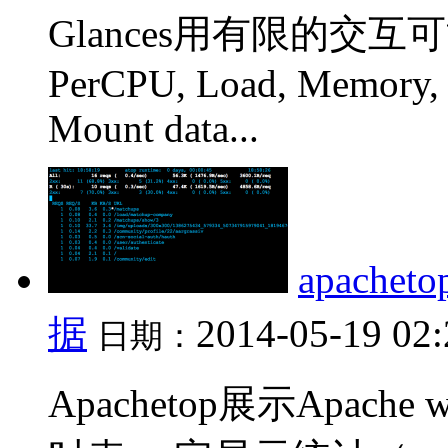
Glances用有限的交
PerCPU, Load, Memory, 
Mount data...
apach
据
2014-05-19 02
日期：
Apachetop展示Apac