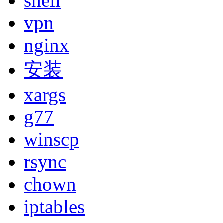
shell
vpn
nginx
安装
xargs
g77
winscp
rsync
chown
iptables