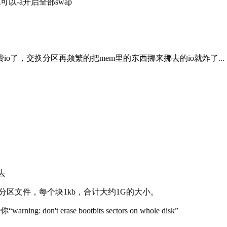
可以-a开启全部swap
很费io了，交换分区再频繁的把mem里的东西挪来挪去的io就炸了...
进去
00000，准备好交换分区文件，每个块1kb，合计大约1G的大小。
on't erase bootbits sectors on whole disk”