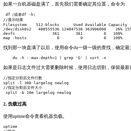
如果一台机器磁盘满了，首先我们需要确定其位置，命令为
 df（或者df -h）

//显示结果

Filesystem    512-blocks      Used Available Capacity  
/dev/disk0s2   488555536 124047536 363996000    26% 155
devfs                361       361         0   100%    
map -hosts             0         0         0   100%   
找到那一块盘满了以后，使用命令du一级一级的查找，确定最
    du -h --max-depth=1 | grep 'G' | sort -n
如果是日志文件过大需要删除时候，使用日志切割，保留最新
//指定分割后文件行数

split -l 300 largelog newlog

//指定分割后文件大小

 split -b 10m largelog newlog
2. 负载过高
使用uptime命令查看机器负载。
uptime
