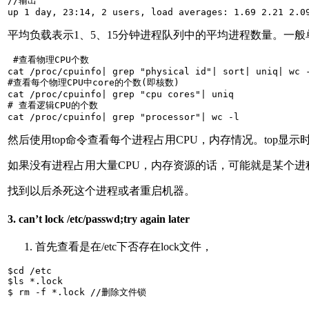
//输出

up 1 day, 23:14, 2 users, load averages: 1.69 2.21 2.0
平均负载表示1、5、15分钟进程队列中的平均进程数量。一般单
 #查看物理CPU个数

cat /proc/cpuinfo| grep "physical id"| sort| uniq| wc -
#查看每个物理CPU中core的个数(即核数)

cat /proc/cpuinfo| grep "cpu cores"| uniq

# 查看逻辑CPU的个数

cat /proc/cpuinfo| grep "processor"| wc -l
然后使用top命令查看每个进程占用CPU，内存情况。top显示
如果没有进程占用大量CPU，内存资源的话，可能就是某个进程阻塞
找到以后杀死这个进程或者重启机器。
3. can’t lock /etc/passwd;try again later
首先查看是在/etc下否存在lock文件，
$cd /etc  

$ls *.lock  

$ rm -f *.lock //删除文件锁  