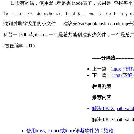
没有的话，使用df -i看是否 inode满了，如果是 查找
for i in ./*; do echo $i; find $i | wc -l |sort -n ; d
找到后删除没用的小文件。 建议去/var/spool/postfix/maildro
科普一下df -i与df -h，一个是总共能创建多少文件，一个是
(责任编辑：IT)
------分隔线--------------
上一篇：
linux下
下一篇：
Linux下解决An
栏目列表
推荐内容
解决 PKIX path validat
解决 PKIX path validati
使用truss、strace或ltrace诊断软件的＂疑难