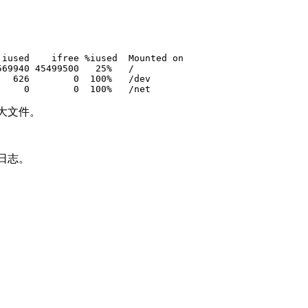
iused    ifree %iused  Mounted on

69940 45499500   25%   /

  626        0  100%   /dev

     0        0  100%   /net
大文件。
日志。