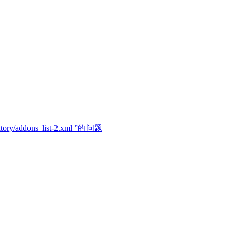
itory/addons_list-2.xml ”的问题