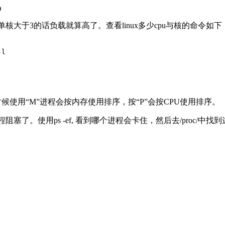
9
核大于3的话负载就算高了。查看linux多少cpu与核的命令如下
l

时候使用“M”进程会按内存使用排序，按“P”会按CPU使用排序。
了。使用ps -ef, 看到哪个进程会卡住，然后去/proc/