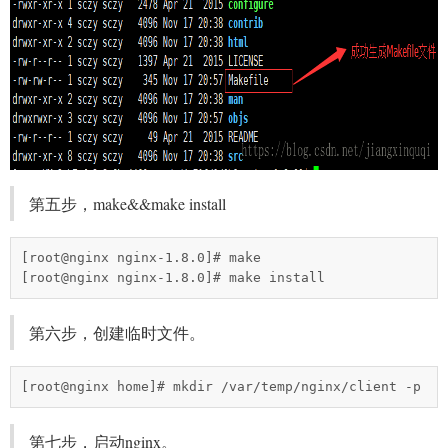
第五步，make&&make install
[root@nginx nginx-1.8.0]# make

[root@nginx nginx-1.8.0]# make install
第六步，创建临时文件。
[root@nginx home]# mkdir /var/temp/nginx/client -p
第七步，启动nginx。