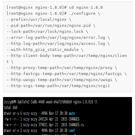
[root@nginx nginx-1.8.0]# cd nginx-1.8.0

[root@nginx nginx-1.8.0]# ./configure \

--prefix=/usr/local/nginx \

--pid-path=/var/run/nginx/nginx.pid \

--lock-path=/var/lock/nginx.lock \

--error-log-path=/var/log/nginx/error.log \

--http-log-path=/var/log/nginx/access.log \

--with-http_gzip_static_module \

--http-client-body-temp-path=/var/temp/nginx/clien
t \

--http-proxy-temp-path=/var/temp/nginx/proxy \

--http-fastcgi-temp-path=/var/temp/nginx/fastcgi \

--http-uwsgi-temp-path=/var/temp/nginx/uwsgi \

--http-scgi-temp-path=/var/temp/nginx/scgi1