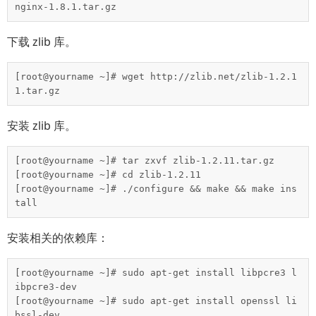
nginx-1.8.1.tar.gz
下载 zlib 库。
[root@yourname ~]# wget http://zlib.net/zlib-1.2.1
1.tar.gz
安装 zlib 库。
[root@yourname ~]# tar zxvf zlib-1.2.11.tar.gz

[root@yourname ~]# cd zlib-1.2.11

[root@yourname ~]# ./configure && make && make ins
tall
安装相关的依赖库：
[root@yourname ~]# sudo apt-get install libpcre3 l
ibpcre3-dev

[root@yourname ~]# sudo apt-get install openssl li
bssl-dev