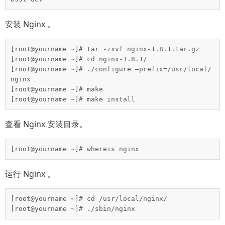
安装 Nginx 。
[root@yourname ~]# tar -zxvf nginx-1.8.1.tar.gz

[root@yourname ~]# cd nginx-1.8.1/

[root@yourname ~]# ./configure –prefix=/usr/local/
nginx

[root@yourname ~]# make

[root@yourname ~]# make install
查看 Nginx 安装目录。
[root@yourname ~]# whereis nginx
运行 Nginx 。
[root@yourname ~]# cd /usr/local/nginx/

[root@yourname ~]# ./sbin/nginx