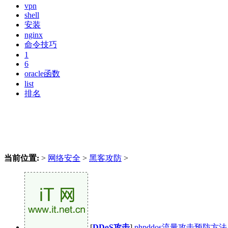
vpn
shell
安装
nginx
命令技巧
1
6
oracle函数
list
排名
当前位置:
>
网络安全
>
黑客攻防
>
[
DDoS攻击
]
phpddos流量攻击预防方法