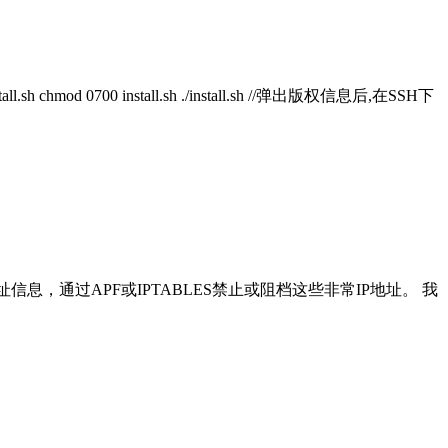
sh chmod 0700 install.sh ./install.sh //弹出版权信息后,在SSH下
地址信息，通过APF或IPTABLES禁止或阻档这些非常IP地址。 我