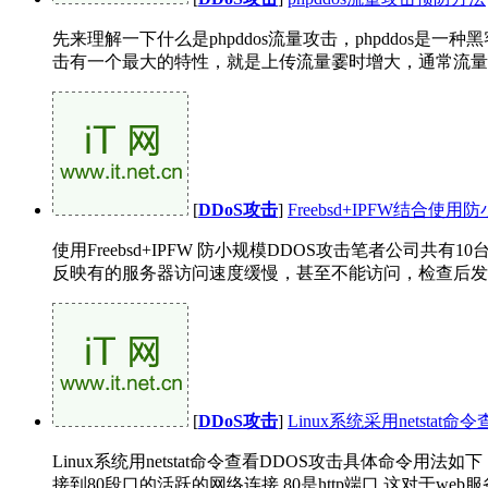
先来理解一下什么是phpddos流量攻击，phpddos是一种
击有一个最大的特性，就是上传流量霎时增大，通常流量高
[
DDoS攻击
]
Freebsd+IPFW结合
使用Freebsd+IPFW 防小规模DDOS攻击笔者公司共有
反映有的服务器访问速度缓慢，甚至不能访问，检查后发现是
[
DDoS攻击
]
Linux系统采用netstat
Linux系统用netstat命令查看DDOS攻击具体命令用法如下： 复制代
接到80段口的活跃的网络连接,80是http端口,这对于web服