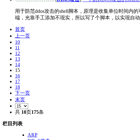
用于防范ddos攻击的shell脚本，原理是收集单位时间内
端，光靠手工添加不现实，所以写了个脚本，以实现自动添
首页
上一页
10
11
12
13
14
15
16
17
18
下一页
末页
共
18
页
175
条
栏目列表
ARP