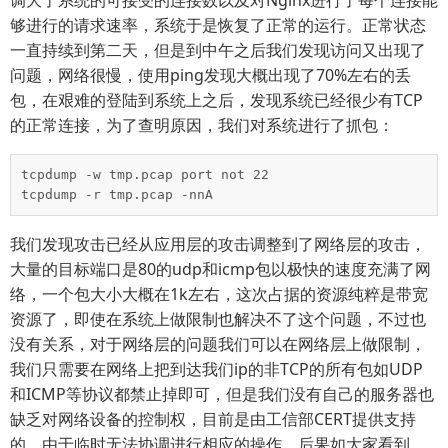
调大了系统的可接受的连接数以及对Nginx进行了每个连接能
够进行的请求速率，系统于是恢复了正常的运行。正常状态
一直持续到第二天，但是到中午之后我们发现访问又出现了
问题，网络很慢，使用ping发现大概出现了70%左右的丢
包，在艰难的登陆到系统上之后，发现系统已经很少有TCP
的正常连接，为了查明原因，我们对系统进行了抓包：
tcpdump -w tmp.pcap port not 22

tcpdump -r tmp.pcap -nnA
我们发现攻击已经从应用层的攻击调整到了网络层的攻击，
大量的目标端口是80的udp和icmp包以极快的速度充满了网
络，一个包大小大概在1k左右，这次占据的资源纯粹是带宽
资源了，即使在系统上做限制也解决不了这个问题，不过也
没有关系，对于网络层的问题我们可以在网络层上做限制，
我们只需要在网络上把到达我们ip的非TCP的所有包如UDP
和ICMP等协议都禁止掉即可，但是我们没有自己的服务器也
缺乏对网络设备的控制权，目前是由工信部CERT提供支持
的，由于临时无法协调进行相应的操作，后果如大家看到，