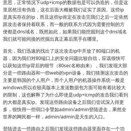
意思，正常情况下udp+icmp的数据包是可以伪造的，但是这
里居然没有伪造，这在后面大概被我们证实了原因。这些ip
是真实存在的ip，而且这些ip肯定在攻击完我们之后一定依然
跟攻击者保持着联系，而一般的联系方式因为需要控制的方
便都是dns域名，既然如此，如果我们能挖掘到这个dns域名
我们就可能间接的挖掘出真正幕后黑手在哪里。
首先，我们迅速的找出了这次攻击ip中开放了80端口的机
器，因为我们对80端口上的安全问题比较自信，应该很快可
以获知这些ip背后的细节（80sec名称由来），我们发现大部
分是一些路由器和一些web的vpn设备，我们猜测这次攻击的
主要是韩国的个人用户，而个人用户的机器操作系统一般是
windows所以在较高版本上发送数据包方面可能有着比较大
的限制，这也解释了为什么即使是udp+icmp的攻击我们看到
的大都是真实ip。发现这些路由设备之后我们尝试深入得更
多，很快用一些弱口令譬如admin/admin登陆进去，果然全
世界的网民都一样，admin/admin是天生的入口。
登陆进去一些路由之后我们发现这些路由器里面存在一个功