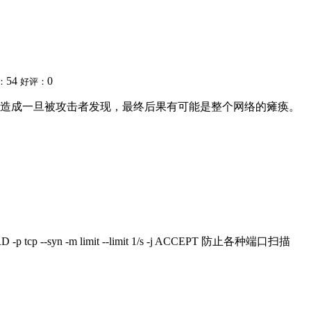
54
0
：
好评：
造成一旦被攻击者发现，最终后果有可能是整个网络的瘫痪。
 -p tcp --syn -m limit --limit 1/s -j ACCEPT 防止各种端口扫描