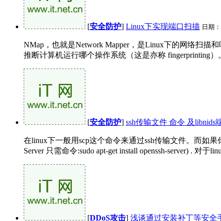
[
安全防护
]
Linux下实现端口扫描
日期：
NMap，也就是Network Mapper，是Linux
推断计算机运行哪个操作系统（这是亦称 fingerprintin
[
安全防护
]
ssh传输文件 命令 及libn
在linux下一般用scp这个命令来通过ssh传输文件。而如果你的工作
Server 只需命令:sudo apt-get install openssh-server) . 对于
[
DDoS攻击
]
浅谈通过安装补丁等安全手