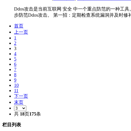
Ddos攻击是当前互联网 安全 中一个重点防范的一种工
步防范Ddos攻击。 第一招：定期检查系统漏洞并及时修补
首页
上一页
1
2
3
4
5
6
7
8
9
10
11
下一页
末页
共
18
页
175
条
栏目列表