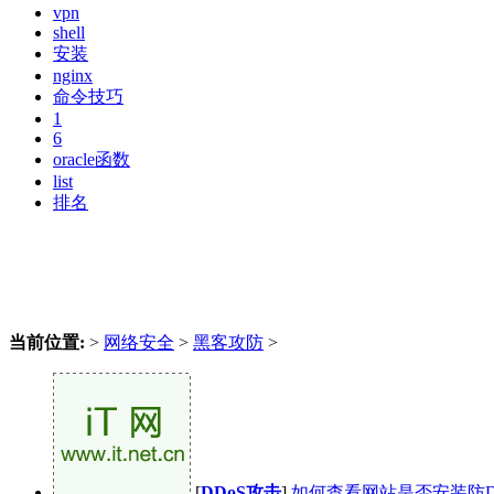
vpn
shell
安装
nginx
命令技巧
1
6
oracle函数
list
排名
当前位置:
>
网络安全
>
黑客攻防
>
[
DDoS攻击
]
如何查看网站是否安装防D