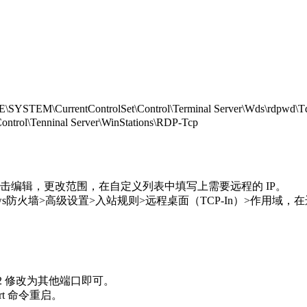
entControlSet\Control\Terminal Server\Wds\rdpwd\Tds
l\Tenninal Server\WinStations\RDP-Tcp
面>点击编辑，更改范围，在自定义列表中填写上需要远程的 IP。
Windows防火墙>高级设置>入站规则>远程桌面（TCP-In）>作用域
2 将 22 修改为其他端口即可。
tart 命令重启。